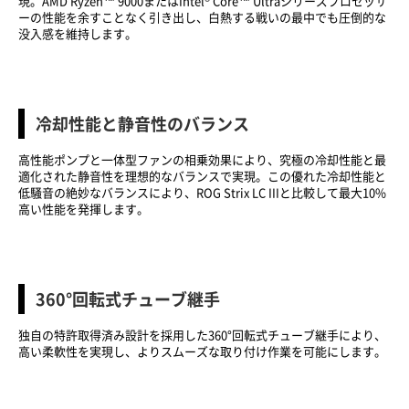
現。AMD Ryzen™ 9000またはIntel® Core™ Ultraシリーズプロセッサ
ーの性能を余すことなく引き出し、白熱する戦いの最中でも圧倒的な
没入感を維持します。
冷却性能と静音性のバランス
高性能ポンプと一体型ファンの相乗効果により、究極の冷却性能と最
適化された静音性を理想的なバランスで実現。この優れた冷却性能と
低騒音の絶妙なバランスにより、ROG Strix LC IIIと比較して最大10%
高い性能を発揮します。
360°回転式チューブ継手
独自の特許取得済み設計を採用した360°回転式チューブ継手により、
高い柔軟性を実現し、よりスムーズな取り付け作業を可能にします。