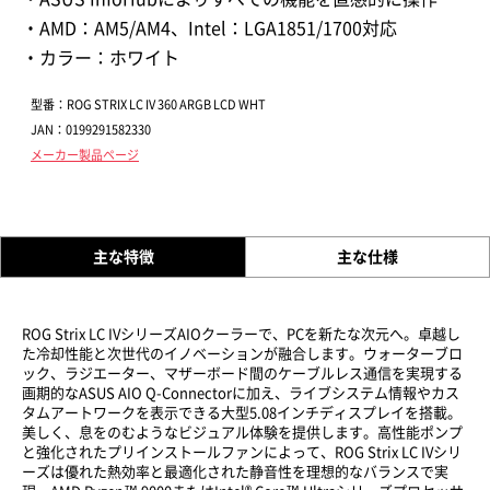
・AMD：AM5/AM4、Intel：LGA1851/1700対応
・カラー：ホワイト
型番：ROG STRIX LC IV 360 ARGB LCD WHT
JAN：0199291582330
メーカー製品ページ
主な特徴
主な仕様
ROG Strix LC IVシリーズAIOクーラーで、PCを新たな次元へ。卓越し
た冷却性能と次世代のイノベーションが融合します。ウォーターブロ
ック、ラジエーター、マザーボード間のケーブルレス通信を実現する
画期的なASUS AIO Q-Connectorに加え、ライブシステム情報やカス
タムアートワークを表示できる大型5.08インチディスプレイを搭載。
美しく、息をのむようなビジュアル体験を提供します。高性能ポンプ
と強化されたプリインストールファンによって、ROG Strix LC IVシリ
ーズは優れた熱効率と最適化された静音性を理想的なバランスで実