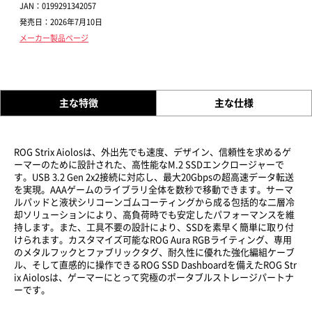
JAN：0199291342057
発売日：2026年7月10日
メーカー製品ページ
主な特徴
主な仕様
ROG Strix Aiolosは、外出先でも速度、デザイン、信頼性を求めるゲ
ーマーのために設計された、高性能なM.2 SSDエンクロージャーで
す。USB 3.2 Gen 2x2接続に対応し、最大20Gbpsの超高速データ転送
を実現。AAAゲームのライブラリ全体を数秒で移動できます。サーマ
ルパッドと液状シリコーンゴムコーティングから成る包括的な二層冷
却ソリューションにより、高負荷時でも安定したパフォーマンスを維
持します。また、工具不要の設計により、SSDを素早く簡単に取り付
けられます。カスタマイズ可能なROG Aura RGBライティング、専用
のメタルフックとファブリックタグ、耐久性に優れた強化編組ケーブ
ル、そして直感的に操作できるROG SSD Dashboardを備えたROG Str
ix Aiolosは、ゲーマーにとって究極のポータブルストレージパートナ
ーです。