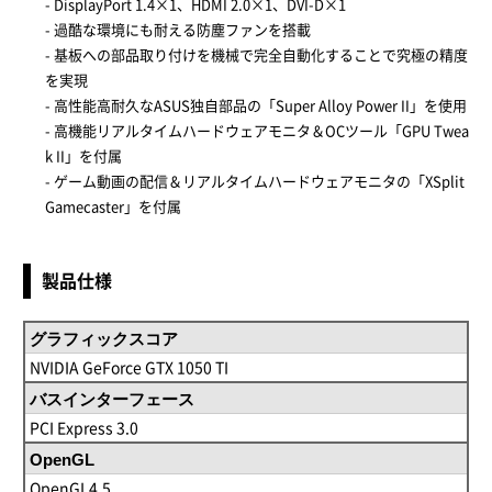
- DisplayPort 1.4×1、HDMI 2.0×1、DVI-D×1
- 過酷な環境にも耐える防塵ファンを搭載
- 基板への部品取り付けを機械で完全自動化することで究極の精度
を実現
- 高性能高耐久なASUS独自部品の「Super Alloy Power II」を使用
- 高機能リアルタイムハードウェアモニタ＆OCツール「GPU Twea
k II」を付属
- ゲーム動画の配信＆リアルタイムハードウェアモニタの「XSplit
Gamecaster」を付属
製品仕様
グラフィックスコア
NVIDIA GeForce GTX 1050 TI
バスインターフェース
PCI Express 3.0
OpenGL
OpenGL4.5