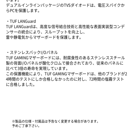
デュアルインラインパッケージのTVSダイオードは、電圧スパイクか
らPCを保護します。
・TUF LANGuard
TUF LANGuardは、高度な信号結合技術と高性能な表面実装型コンデ
ンサーの統合により、スループットを向上し、
雷や静電気からマザーボードを保護します。
・ステンレスバックI/Oパネル
TUF GAMINGマザーボードには、耐腐食性のあるステンレススチール
製の背面I/Oパネルが酸化クロムで接合されており、従来のパネルに
比べて3倍の寿命を実現しています。
この保護機能により、TUF GAMINGマザーボードは、他のブランドが2
4時間のテストにしか合格しなかったのに対し、72時間の塩霧テスト
に合格しました。
※製品の仕様・付属品は予告なく変更する場合があります。
予めご了承下さい。