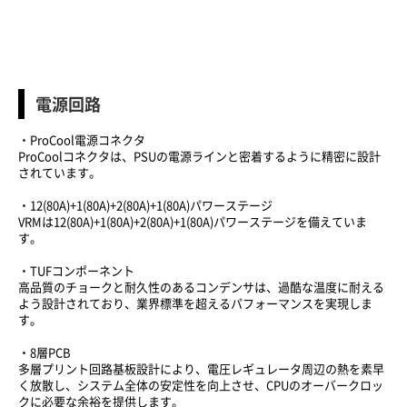
電源回路
・ProCool電源コネクタ
ProCoolコネクタは、PSUの電源ラインと密着するように精密に設計
されています。
・12(80A)+1(80A)+2(80A)+1(80A)パワーステージ
VRMは12(80A)+1(80A)+2(80A)+1(80A)パワーステージを備えていま
す。
・TUFコンポーネント
高品質のチョークと耐久性のあるコンデンサは、過酷な温度に耐える
よう設計されており、業界標準を超えるパフォーマンスを実現しま
す。
・8層PCB
多層プリント回路基板設計により、電圧レギュレータ周辺の熱を素早
く放散し、システム全体の安定性を向上させ、CPUのオーバークロッ
クに必要な余裕を提供します。