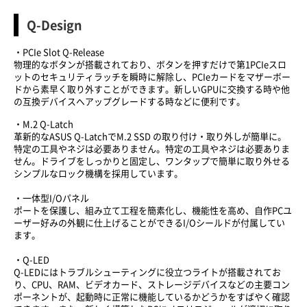
Q-Design
・PCIe Slot Q-Release
物理的なボタンが搭載されており、ボタンを押すだけで第1PCIeスロ
ットのセキュリティラッチを瞬時に解除し、PCIeカードをマザーボー
ドから素早く取り外すことができます。新しいGPUに交換する時や他
の互換デバイスへアップグレードする時などに便利です。
・M.2 Q-Latch
革新的なASUS Q-LatchでM.2 SSD の取り付け・取り外しが簡単に。
特定の工具やネジは必要ありません。特定の工具やネジは必要ありま
せん。ドライブをしっかりと固定し、ワンタップで簡単に取り外せる
シンプルなロック機構を採用しています。
・一体型I/Oパネル
ポートを保護し、組み立て工程を簡素化し、機能性を高め、自作PCユ
ーザー好みの外観に仕上げることができるI/Oシールドが付属してい
ます。
・Q-LED
Q-LEDにはトラブルシューティングに役立つライトが搭載されてお
り、CPU、RAM、ビデオカード、ストレージデバイスなどの主要コン
ポーネントが、起動時に正常に機能しているかどうかをすばやく確認