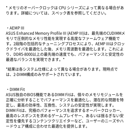
* メモリのオーバークロックは CPU シリーズによって異なる場合があ
ります。詳細については、スペック表を参照してください。
・AEMP III
ASUS Enhanced Memory Profile III (AEMP III)は、最先端のCUDIMMメ
モリで圧倒的なメモリ性能を実現する高度なファームウェア機能で
す。2段階の包括的なチューニングプロセスにより、AEMP IIIはクロッ
クドライバを最適化した後、メモリ周波数を最適化します。これによ
り、DDR5-8000以上の最先端の速度でも、パフォーマンスと安定性の
最適なバランスを実現できます。*
*結果は各システム仕様によって異なる場合があります。現時点で
は、2-DIMM構成のみサポートされています。
・DIMM Fit
ASUS独自のBIOS機能であるDIMM Fitは、個々のメモリモジュールを
正確に分析することでパフォーマンスを最適化し、潜在的な問題を特
定し、最高の効率性、互換性、システムの安定性が実現します。
DIMM Fitは、究極のパフォーマンスを追求するオーバークロッカー、
最高のレスポンスを求めるゲームプレイヤー、あるいは揺るぎない安
定性を優先するコンテンツクリエイターなど、ユーザーのニーズやハ
ードウェア構成に合わせた最適化を提供します。