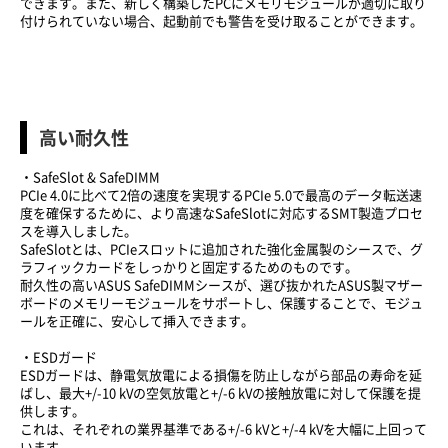
できます。また、新しく構築したPCにメモリモジュールが適切に取り
付けられていない場合、起動前でも警告を受け取ることができます。
高い耐久性
・​SafeSlot & SafeDIMM
PCIe 4.0に比べて2倍の速度を実現するPCIe 5.0で最高のデータ転送速
度を確保するために、より高速なSafeSlotに対応するSMT製造プロセ
スを導入しました。
SafeSlotとは、PCIeスロットに追加された強化金属製のシースで、グ
ラフィックカードをしっかりと固定するためのものです。
耐久性の高いASUS SafeDIMMシースが、選び抜かれたASUS製マザー
ボードのメモリーモジュールをサポートし、保護することで、モジュ
ールを正確に、安心して挿入できます。
・ESDガード
ESDガードは、静電気放電による損傷を防止しながら部品の寿命を延
ばし、最大+/-10 kVの空気放電と+/-6 kVの接触放電に対して保護を提
供します。
これは、それぞれの業界基準である+/-6 kVと+/-4 kVを大幅に上回って
います。