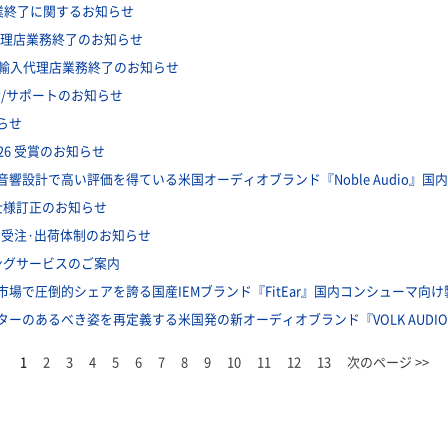
rs事業終了に関するお知らせ
o輸入代理店業務終了のお知らせ
io製品輸入代理店業務終了のお知らせ
荷/サポートのお知らせ
知らせ
26 受賞のお知らせ
響設計で高い評価を得ている米国オーディオブランド『Noble Audio』
 一部仕様訂正のお知らせ
中の受注·出荷体制のお知らせ
ィングサービスのご案内
場で圧倒的シェアを誇る国産IEMブランド『FitEar』国内コンシューマ向
ターのあるべき姿を再定義する米国発の新オーディオブランド『VOLK AUD
1
2
3
4
5
6
7
8
9
10
11
12
13
次のページ >>