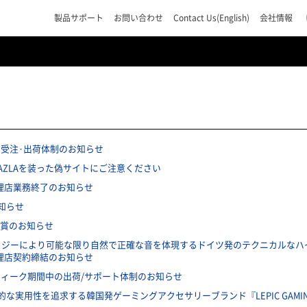
製品サポート
お問い合わせ
Contact Us(English)
会社情報
中の受注·出荷体制のお知らせ
AZLAを装った偽サイトにご注意ください
入代理店業務終了のお知らせ
知らせ
ER受賞のお知らせ
ノロジーにより可能な限り自然で正確な音を体現するドイツ発のテクニカルなハイ
代理店契約締結のお知らせ
ンウィーク期間中の出荷/サポート体制のお知らせ
な実用性を追求する韓国発ゲーミングアクセサリーブランド『LEPIC GAM