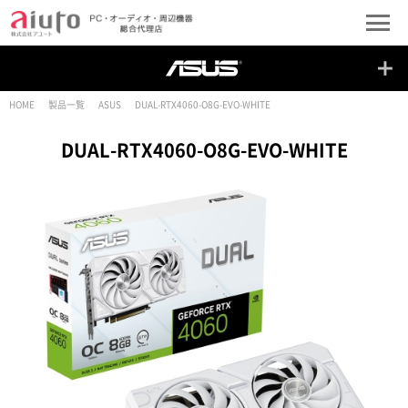
HOME
製品一覧
ASUS
DUAL-RTX4060-O8G-EVO-WHITE
DUAL-RTX4060-O8G-EVO-WHITE