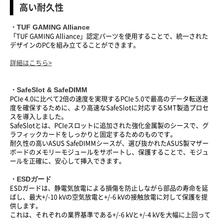
高い耐久性
・TUF GAMING Alliance
「TUF GAMING Alliance」認定パーツを使用することで、統一された
デザインのPCを組み立てることができます。
詳細はこちら>
・​SafeSlot & SafeDIMM
PCIe 4.0に比べて2倍の速度を実現するPCIe 5.0で最高のデータ転送速
度を確保するために、より高速なSafeSlotに対応するSMT製造プロセ
スを導入しました。
SafeSlotとは、PCIeスロットに追加された強化金属製のシースで、グ
ラフィックカードをしっかりと固定するためのものです。
耐久性の高いASUS SafeDIMMシースが、選び抜かれたASUS製マザー
ボードのメモリーモジュールをサポートし、保護することで、モジュ
ールを正確に、安心して挿入できます。
・ESDガード
ESDガードは、静電気放電による損傷を防止しながら部品の寿命を延
ばし、最大+/-10 kVの空気放電と+/-6 kVの接触放電に対して保護を提
供します。
これは、それぞれの業界基準である+/-6 kVと+/-4 kVを大幅に上回って