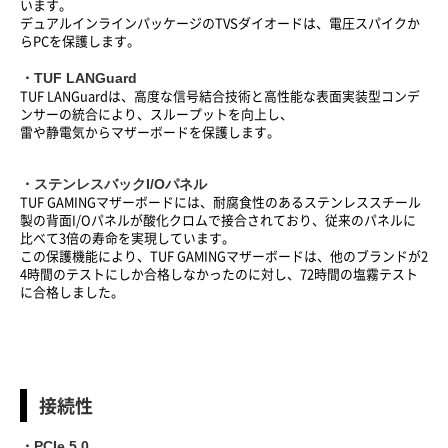
います。
デュアルインラインパッケージのTVSダイオードは、電圧スパイクか
らPCを保護します。
・TUF LANGuard
TUF LANGuardは、高度な信号結合技術と高性能な表面実装型コンデ
ンサーの統合により、スループットを向上し、
雷や静電気からマザーボードを保護します。
・ステンレスバックI/Oパネル
TUF GAMINGマザーボードには、耐腐食性のあるステンレススチール
製の背面I/Oパネルが酸化クロムで接合されており、従来のパネルに
比べて3倍の寿命を実現しています。
この保護機能により、TUF GAMINGマザーボードは、他のブランドが2
4時間のテストにしか合格しなかったのに対し、72時間の塩霧テスト
に合格しました。
接続性
・PCIe 5.0