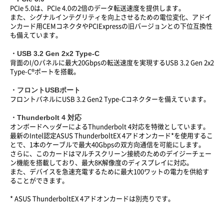
PCIe 5.0は、PCIe 4.0の2倍のデータ転送速度を提供します。
また、シグナルインテグリティを向上させるための電位変化、アドイ
ンカード用CEMコネクタやPCIExpressの旧バージョンとの下位互換性
も備えています。
・USB 3.2 Gen 2x2 Type-C
背面のI/Oパネルに最大20Gbpsの転送速度を実現するUSB 3.2 Gen 2x2
Type-C®ポートを搭載。
・フロントUSBポート
フロントパネルにUSB 3.2 Gen2 Type-Cコネクターを備えています。
・Thunderbolt 4 対応
オンボードヘッダーによるThunderbolt 4対応を特徴としています。
最新のIntel認定ASUS ThunderboltEX 4アドオンカード*を使用するこ
とで、1本のケーブルで最大40Gbpsの双方向通信を可能にします。
さらに、このカードはマルチスクリーン接続のためのデイジーチェー
ン機能を搭載しており、最大8K解像度のディスプレイに対応。
また、デバイスを急速充電するために最大100ワットの電力を供給す
ることができます。
* ASUS ThunderboltEX 4アドオンカードは別売りです。