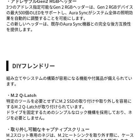
・アドレサブルGen2 RGBヘッダー
3つのアドレス指定可能なGen 2 RGBヘッダーは、Gen 2 RGBデバイス
の最大500個のLEDをサポートし、Aura Syncがシステム全体の照明効
果を自動的に調整することを可能にします。
この新しいヘッダーは、既存のAura Sync機器との完全な後方互換性
を提供します。
DIYフレンドリー
組み立てやシステムの構築が容易になる機能や付属品が備えられてい
ます。
・M.2 Q-Latch
特定のツールを必要とせずにM.2 SSDの取り付けや取り外しを容易に
するM.2 Q-Latchが取り付けられています。
ドライブを固定するためのシンプルなロック機構を採用しており、ネ
ジを必要としません。
・
取り外し可能なキャプティブスクリュー
M.2スロット専用のネジは、M.2ヒートシンクを取り外す際に、ケース