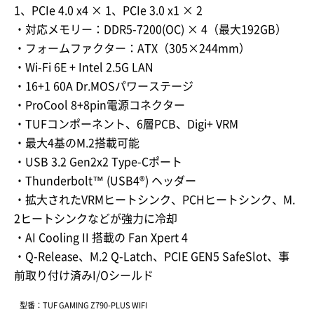
1、PCIe 4.0 x4 × 1、PCIe 3.0 x1 × 2
・対応メモリー：DDR5-7200(OC) × 4（最大192GB）
・フォームファクター：ATX（305×244mm）
・Wi-Fi 6E + Intel 2.5G LAN
・16+1 60A Dr.MOSパワーステージ
・ProCool 8+8pin電源コネクター
・TUFコンポーネント、6層PCB、Digi+ VRM
・最大4基のM.2搭載可能
・USB 3.2 Gen2x2 Type-Cポート
・Thunderbolt™ (USB4®) ヘッダー
・拡大されたVRMヒートシンク、PCHヒートシンク、M.
2ヒートシンクなどが強力に冷却
・AI Cooling II 搭載の Fan Xpert 4
・Q-Release、M.2 Q-Latch、PCIE GEN5 SafeSlot、事
前取り付け済みI/Oシールド
型番：TUF GAMING Z790-PLUS WIFI