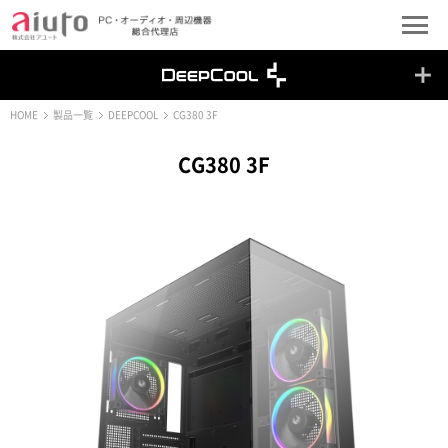
HOME
製品一覧
DEEPCOOL
CG380 3F
CG380 3F