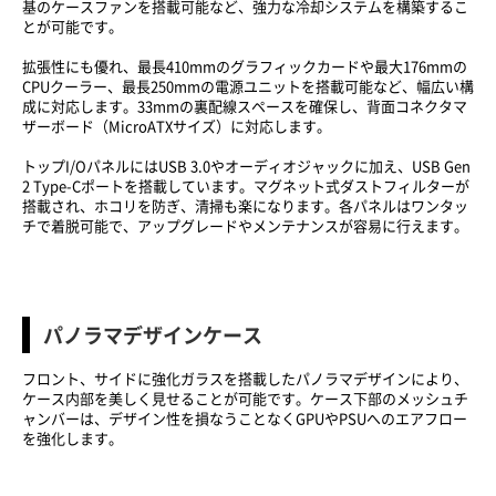
基のケースファンを搭載可能など、強力な冷却システムを構築するこ
とが可能です。
拡張性にも優れ、最長410mmのグラフィックカードや最大176mmの
CPUクーラー、最長250mmの電源ユニットを搭載可能など、幅広い構
成に対応します。33mmの裏配線スペースを確保し、背面コネクタマ
ザーボード（MicroATXサイズ）に対応します。
トップI/OパネルにはUSB 3.0やオーディオジャックに加え、USB Gen
2 Type-Cポートを搭載しています。マグネット式ダストフィルターが
搭載され、ホコリを防ぎ、清掃も楽になります。各パネルはワンタッ
チで着脱可能で、アップグレードやメンテナンスが容易に行えます。
パノラマデザインケース
フロント、サイドに強化ガラスを搭載したパノラマデザインにより、
ケース内部を美しく見せることが可能です。ケース下部のメッシュチ
ャンバーは、デザイン性を損なうことなくGPUやPSUへのエアフロー
を強化します。