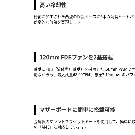
高い冷却性
精密に加工された凸型の銅製ベースに6本の銅製ヒート
効率的な放熱を実現します。
120mm FDBファンを2基搭載
軸受にFDB（流体動圧軸受）を採用した120mm PWM
動ながらも、最大風量68.99CFM、静圧2.19mmAqの
マザーボードに簡単に搭載可能
金属製のマウントブラケットキットを使用して、簡単に取り
の「AM5」に対応しています。