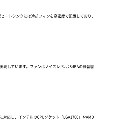
型ヒートシンクには冷却フィンを高密度で配置しており、
も実現しています。ファンはノイズレベル28dBAの静音駆
し、インテルのCPUソケット「LGA1700」やAMD