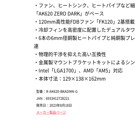
・ファン、ヒートシンク、ヒートパイプなど細
「AK620 ZERO DARK」がベース
・120mm高性能FDBファン「FK120」2基搭載
・冷却フィンを高密度に配置したデュアルタワ
・6本の6mm径銅製ヒートパイプと純銅製プ
達
・物理的干渉を抑えた高い互換性
・金属製マウントブラケットキットによるシン
・Intel「LGA1700」、AMD「AM5」対応
・本体寸法：129×138×162mm
型番：R-AK620-BKADMN-G
JAN：6933412728221
発売日：2023年8月18日
メーカー製品ページ