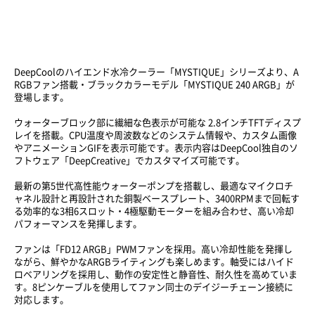
DeepCoolのハイエンド水冷クーラー「MYSTIQUE」シリーズより、A
RGBファン搭載・ブラックカラーモデル「MYSTIQUE 240 ARGB」が
登場します。
ウォーターブロック部に繊細な色表示が可能な 2.8インチTFTディスプ
レイを搭載。CPU温度や周波数などのシステム情報や、カスタム画像
やアニメーションGIFを表示可能です。表示内容はDeepCool独自のソ
フトウェア「DeepCreative」でカスタマイズ可能です。
最新の第5世代高性能ウォーターポンプを搭載し、最適なマイクロチ
ャネル設計と再設計された銅製ベースプレート、3400RPMまで回転す
る効率的な3相6スロット・4極駆動モーターを組み合わせ、高い冷却
パフォーマンスを発揮します。
ファンは「FD12 ARGB」PWMファンを採用。高い冷却性能を発揮し
ながら、鮮やかなARGBライティングも楽しめます。軸受にはハイド
ロベアリングを採用し、動作の安定性と静音性、耐久性を高めていま
す。8ピンケーブルを使用してファン同士のデイジーチェーン接続に
対応します。