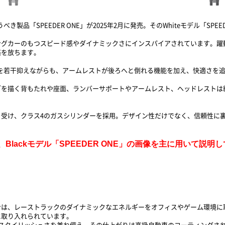
製品「SPEEDER ONE」が2025年2月に発売。そのWhiteモデル「SPEEDE
は、レーシングカーのもつスピード感やダイナミックさにインスパイアされています
感を放ちます。
機能を若干抑えながらも、アームレストが後ろへと倒れる機能を加え、快適さを
ブを描く背もたれや座面、ランバーサポートやアームレスト、ヘッドレストは
証を受け、クラス4のガスシリンダーを採用。デザイン性だけでなく、信頼性に
Blackモデル「SPEEDER ONE」の画像を主に用いて説明
ンは、レーストラックのダイナミックなエネルギーをオフィスやゲーム環境に
構造に取り入れられています。