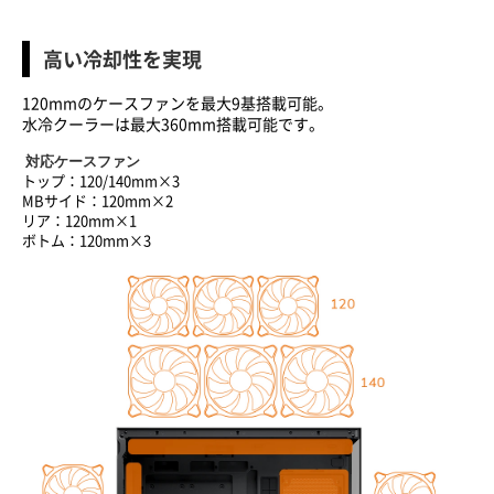
高い冷却性を実現
120mm
のケースファンを最大
9
基搭載可能。
水冷クーラーは最大
360mm
搭載可能です。
対応ケースファン
トップ：120/140mm×3
MBサイド：120mm×2
リア：120mm×1
ボトム：120mm×3