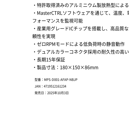
・特許取得済みのアルミニウム製放熱型による
・MasterCTRLソフトウェアを通じて、温度
フォーマンスを監視可能
・産業用グレードICチップを搭載し、高品質
頼性を実現
・ゼロRPMモードによる低負荷時の静音動作
・デュアルカラーコネクタ採用の耐久性の高い12
・長期15年保証
・製品寸法：180×150×86mm
型番：MPS-D001-AFAP-NBJP
JAN：4719512161234
発売日：2025年10月3日