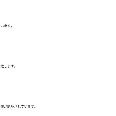
ています。
放散します。
動作が認証されています。