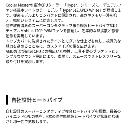
Cooler Masterの空冷CPUクーラー「Hyper」シリーズに、デュアルフ
ァン搭載ホワイトカラーモデル「Hyper 612 APEX White」が登場しま
す。従来モデルよりコンパクトに設計され、高さやメモリ干渉を抑
え、幅広いシステムに対応します。
特許取得済みのスーパーコンダクティブ複合銅製ヒートパイプ6本と
デュアルMobius 120P PWMファンを搭載し、効率的な熱拡散と静音
動作を実現しています。
トップカバーに洗練されたラインとモダンな仕上げを施し、視覚的な
魅力を高めるとともに、カスタマイズの幅を広げます。
AMDおよびIntel CPUとの幅広い互換性、工具不要のブラケットとシ
ンプルなマウント設計により、素早く、スムーズでストレスフリーな
取り付けを実現します。
自社設計ヒートパイプ
自社設計のスーパーコンダクティブ複合ヒートパイプを搭載。最新の
ハイエンドCPUの熱を、6本の高性能銅製ヒートパイプが驚異的な速
さと均一性で拡散します。