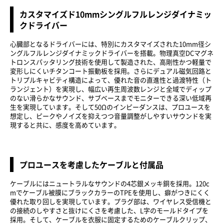
カスタマイズド10mmシングルフルレンジダイナミッ
クドライバー
心臓部となるドライバーには、特別にカスタマイズされた10mm径シ
ングルフルレンジダイナミックドライバーを搭載。物理真空DCマグネ
トロンスパッタリング技術を使用して製造された、高剛性かつ軽量で
変形しにくいチタンコート振動板を採用。さらにデュアル磁気回路と
トリプルキャビティ構造によって、優れた音の直進性と過渡特性（ト
ランジェント）を実現し、幅広い再生周波数レンジと全域でディップ
のない滑らかなサウンド、サブベースまでモニターできる深い低域再
生を実現しています。そして50Ωのインピーダンスは、プロユースを
想定し、ピークやノイズを抑えつつ音量調整がしやすいサウンドを実
現すると共に、感度を高めています。
プロユースを考慮したケーブルと付属品
ケーブルにはニュートラルなサウンドの4芯銀メッキ銅を採用。120c
mでケーブル被膜にブラックカラーのTPEを使用し、癖がつきにくく
優れた取り回しを実現しています。プラグ部は、ワイヤレス受信機と
の接続のしやすさと抜けにくさを考慮した、L字のモールドタイプを
採用。そして、ケーブルを衣服に固定するためのケーブルクリップ、