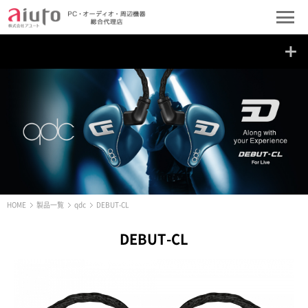
HOME
製品一覧
qdc
DEBUT-CL
DEBUT-CL