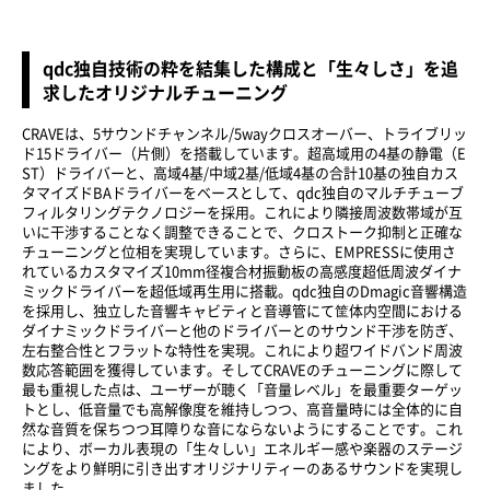
qdc独自技術の粋を結集した構成と「生々しさ」を追
求したオリジナルチューニング
CRAVEは、5サウンドチャンネル/5wayクロスオーバー、トライブリッ
ド15ドライバー（片側）を搭載しています。超高域用の4基の静電（E
ST）ドライバーと、高域4基/中域2基/低域4基の合計10基の独自カス
タマイズドBAドライバーをベースとして、qdc独自のマルチチューブ
フィルタリングテクノロジーを採用。これにより隣接周波数帯域が互
いに干渉することなく調整できることで、クロストーク抑制と正確な
チューニングと位相を実現しています。さらに、EMPRESSに使用さ
れているカスタマイズ10mm径複合材振動板の高感度超低周波ダイナ
ミックドライバーを超低域再生用に搭載。qdc独自のDmagic音響構造
を採用し、独立した音響キャビティと音導管にて筐体内空間における
ダイナミックドライバーと他のドライバーとのサウンド干渉を防ぎ、
左右整合性とフラットな特性を実現。これにより超ワイドバンド周波
数応答範囲を獲得しています。そしてCRAVEのチューニングに際して
最も重視した点は、ユーザーが聴く「音量レベル」を最重要ターゲッ
トとし、低音量でも高解像度を維持しつつ、高音量時には全体的に自
然な音質を保ちつつ耳障りな音にならないようにすることです。これ
により、ボーカル表現の「生々しい」エネルギー感や楽器のステージ
ングをより鮮明に引き出すオリジナリティーのあるサウンドを実現し
ました。