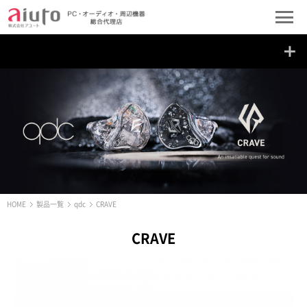
HOME
製品一覧
qdc
CRAVE
CRAVE