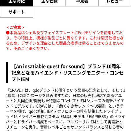
主な特徴
主な仕様
早見表
レビュー
サポート
＜ご注意＞
●本製品はシェル及びフェイスプレートにFoilデザインを使用してお
り、その特性上、模様が製品ごとに異なります。これは製品仕様とな
るため、デザインを理由とした製品交換等は承ることはできませんの
で、予めご了承ください。
【An insatiable quest for sound】ブランド10周年
記念となるハイエンド・リスニングモニター・コンセ
プトIEM
『CRAVE』は、qdcブランド10周年という節目の記念として、そして1
1周年目の新たな一歩を踏み出すため、日本の販売代理店であるアユ
ートと共同企画/開発した特別なコンセプトIEMシリーズの最新ハイエ
ンドモデルです。CRAVEは、「飽くなきサウンドへの渇望」というテ
ーマを掲げ、qdcの独自IEMテクノロジーの粋を結集したトライブリ
ッド15ドライバー搭載カスタムIEM専用モデル「EMPRESS」のドライ
バーとドライバー構成をベースに、ユニバーサルIEMとして再設計と
リチューンを実施。音量レベルごとのサウンドバランスと感じる音の