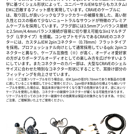
学に基づくシェル形状によって、ユニバーサルIEMながらもカスタムI
EMに匹敵するフィット感を実現しています。CRAVEのケーブルに
は、取り回しが良いシックなブラックカラーの被膜を施した、高い耐
久性とロスの極めて少ないニュートラルなサウンドが特徴のプレミア
ムケーブルを採用しています。プラグ部には3.5mmアンバランス接続
と2.5mm/4.4mmバランス接続が容易に切り替え可能な3in1マルチプ
ラグ（L字タイプ）を搭載。コンセプトモデルであるCRAVEのコネク
ターには、カスタムIEM 2pinコネクター（0.78mm）フラットタイプ
を採用。プロフェッショナル向けとして通常採用しているqdc 2pinコ
ネクターと異なり、ケーブル互換性（※）が高く、オーディオ愛好家
の方がよりポータブルオーディオとしての楽しみ方を広げやすいよう
にしています。またコネクターのカバー部は、大型なCRAVEのシェル
サイズに合わせた特別なコネクター形状にすることで、耳掛け部分の
フィッティングを向上させています。
（※）＜ご注意＞リケーブルを行う場合は、IEM 2pinの径が0.78mmであり本製品の仕様
に適していることを確認してからご使用ください。2pin径が本製品の仕様よりも細いリケ
ーブルを使用した場合は、製品本体が抜けやすくなり落下の危険があります。逆に太いリ
ケーブルを使用した場合、コネクターの破損やコネクターが緩くなる可能性があります。
リケーブルを行ってのコネクター破損やその他異常は保証の対象外となります為、十分に
ご注意、ご理解頂いた上でご使用ください。