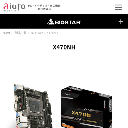
HOME
製品一覧
BIOSTAR
X470NH
X470NH