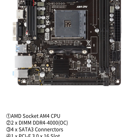
①AMD Socket AM4 CPU
②2 x DIMM DDR4-4000(OC)
③4 x SATA3 Connerctors
④1 x PCI-E 3.0 x 16 Slot