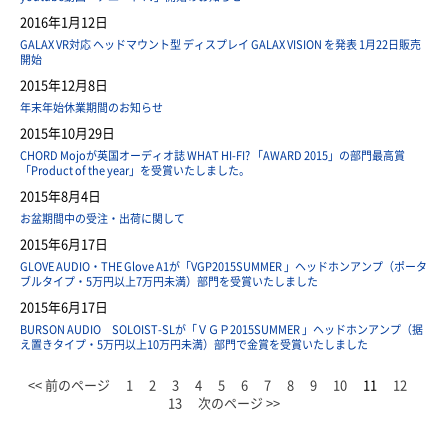
2016年1月12日
GALAX VR対応 ヘッドマウント型 ディスプレイ GALAX VISION を発表 1月22日販売
開始
2015年12月8日
年末年始休業期間のお知らせ
2015年10月29日
CHORD Mojoが英国オーディオ誌 WHAT HI-FI? 「AWARD 2015」の部門最高賞
「Product of the year」を受賞いたしました。
2015年8月4日
お盆期間中の受注・出荷に関して
2015年6月17日
GLOVE AUDIO・THE Glove A1が「VGP2015SUMMER 」ヘッドホンアンプ（ポータ
ブルタイプ・5万円以上7万円未満）部門を受賞いたしました
2015年6月17日
BURSON AUDIO SOLOIST-SLが「ＶＧＰ2015SUMMER 」ヘッドホンアンプ（据
え置きタイプ・5万円以上10万円未満）部門で金賞を受賞いたしました
<< 前のページ
1
2
3
4
5
6
7
8
9
10
11
12
13
次のページ >>