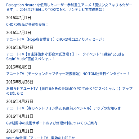
Perception Neuronを使用したユーザー参加型生アニメ「魔法少女？なりあ☆がー
るず」、2016年7月6日よりTOKYO MX、サンテレビで放送開始！
2016年7月1日
CHORD製品が各賞を受賞！
2016年7月1日
アユートTV 【Mojo各賞受賞！】CHORD社CEOよりメッセージ！
2016年6月24日
アユートTV【音楽評論家 小野島大氏登場！】トークイベント”Talkin’ Loud &
Sayin’ Music”直前スペシャル！
2016年6月9日
アユートTV 【モーションキャプチャー取扱開始】NOITOM社来日インタビュー！
2016年5月26日
お知らせアユートTV 【元店員M氏の最新MOD PC "TANK PC”スペシャル！】アップ
のお知らせ
2016年4月27日
アユートTV 【春のヘッドフォン祭2016直前スペシャル】アップのお知らせ
2016年4月11日
GW期間中の技術サポートおよび修理体制についてのご案内
2016年3月31日
youtube動画「アユートTV」開始のお知らせ