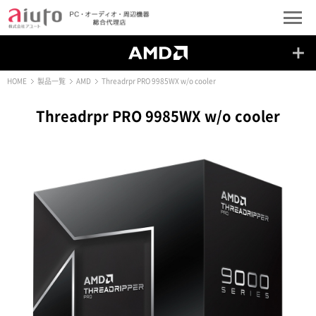
HOME
製品一覧
AMD
Threadrpr PRO 9985WX w/o cooler
Threadrpr PRO 9985WX w/o cooler