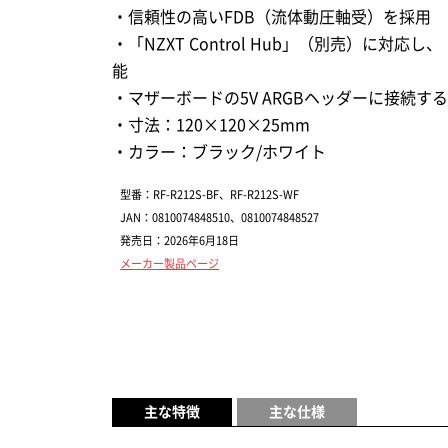
・信頼性の高いFDB（流体動圧軸受）を採用
・「NZXT Control Hub」（別売）に対応し
能
・マザーボードの5V ARGBヘッダーに接続す
・寸法：120×120×25mm
・カラー：ブラック/ホワイト
型番：RF-R212S-BF、RF-R212S-WF
JAN：0810074848510、0810074848527
発売日：2026年6月18日
メーカー製品ページ
主な特徴
主な仕様