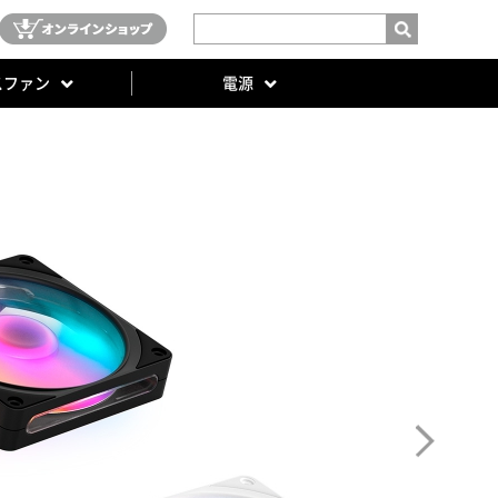
スファン
電源