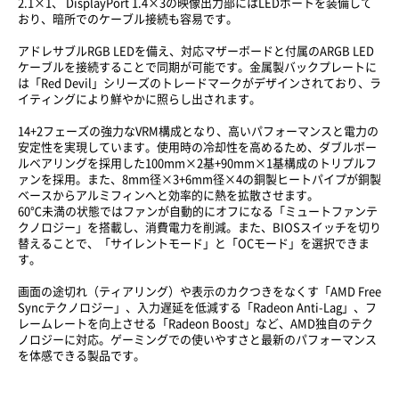
2.1×1、 DisplayPort 1.4×3の映像出力部にはLEDポートを装備して
おり、暗所でのケーブル接続も容易です。
アドレサブルRGB LEDを備え、対応マザーボードと付属のARGB LED
ケーブルを接続することで同期が可能です。金属製バックプレートに
は「Red Devil」シリーズのトレードマークがデザインされており、ラ
イティングにより鮮やかに照らし出されます。
14+2フェーズの強力なVRM構成となり、高いパフォーマンスと電力の
安定性を実現しています。使用時の冷却性を高めるため、ダブルボー
ルベアリングを採用した100mm×2基+90mm×1基構成のトリプルフ
ァンを採用。また、8mm径×3+6mm径×4の銅製ヒートパイプが銅製
ベースからアルミフィンへと効率的に熱を拡散させます。
60℃未満の状態ではファンが自動的にオフになる「ミュートファンテ
クノロジー」を搭載し、消費電力を削減。また、BIOSスイッチを切り
替えることで、「サイレントモード」と「OCモード」を選択できま
す。
画面の途切れ（ティアリング）や表示のカクつきをなくす「AMD Free
Syncテクノロジー」、入力遅延を低減する「Radeon Anti-Lag」、フ
レームレートを向上させる「Radeon Boost」など、AMD独自のテク
ノロジーに対応。ゲーミングでの使いやすさと最新のパフォーマンス
を体感できる製品です。