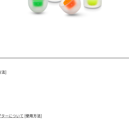
方法]
ダプターについて
[使用方法]