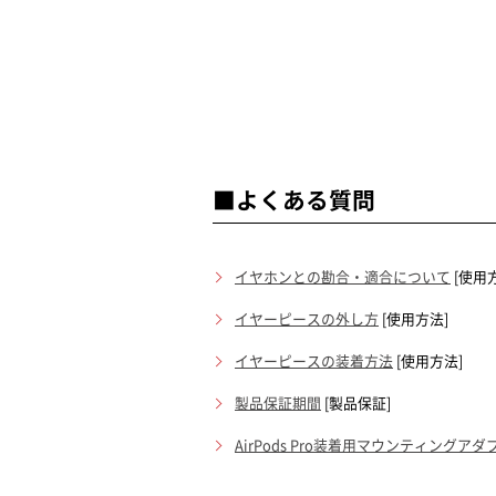
■よくある質問
イヤホンとの勘合・適合について
[使用
イヤーピースの外し方
[使用方法]
イヤーピースの装着方法
[使用方法]
製品保証期間
[製品保証]
AirPods Pro装着用マウンティングア