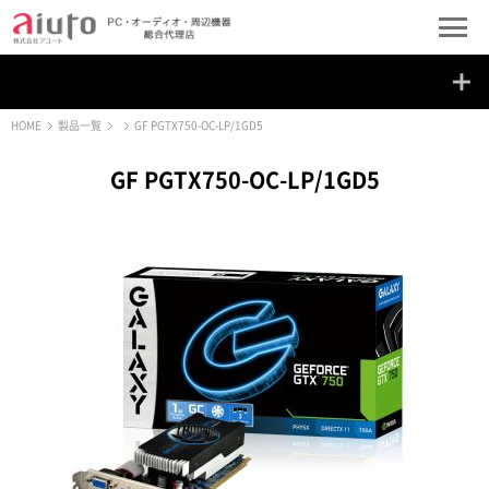
HOME
製品一覧
GF PGTX750-OC-LP/1GD5
GF PGTX750-OC-LP/1GD5