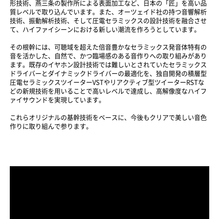
形技術、燕三条の製作所による表面加工など、日本の「匠」を高い品
質レベルで取り込んでいます。また、オーツェイド社の持つ音響解析
技術、振動解析技術、そして圧電セラミックスの設計技術を融合させ
て、ハイファイシーンにおける新しい潮流を作ろうとしています。
その根幹には、可聴域を超えた倍音豊かなセラミックス発音体特有の
音を活かした、自然で、かつ臨場感のある音作りへの取り組みがあり
ます。既存のイヤホン設計技術では難しいとされていたセラミックス
ドライバーとダイナミックドライバーの最適化を、独自開発の積層型
圧電セラミックスツイーターVSTやリアクティブ型ツイーターRSTな
どの新規技術を用いることで高いレベルで達成し、高解像度なハイフ
ァイサウンドを実現しています。
これらオリジナルの基幹技術をベースに、今後もクリアで美しい音色
作りに取り組んで参ります。