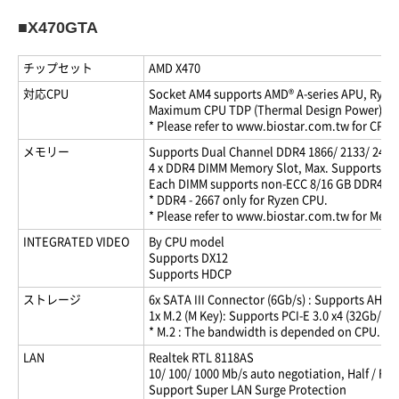
■X470GTA
チップセット
AMD X470
対応CPU
Socket AM4 supports AMD® A-series APU, Ryze
Maximum CPU TDP (Thermal Design Power): 1
* Please refer to www.biostar.com.tw for CPU s
メモリー
Supports Dual Channel DDR4 1866/ 2133/ 2400
4 x DDR4 DIMM Memory Slot, Max. Supports up
Each DIMM supports non-ECC 8/16 GB DDR4 m
* DDR4 - 2667 only for Ryzen CPU.
* Please refer to www.biostar.com.tw for Memo
INTEGRATED VIDEO
By CPU model
Supports DX12
Supports HDCP
ストレージ
6x SATA III Connector (6Gb/s) : Supports AHCI &
1x M.2 (M Key): Supports PCI-E 3.0 x4 (32Gb/s) 
* M.2 : The bandwidth is depended on CPU.
LAN
Realtek RTL 8118AS
10/ 100/ 1000 Mb/s auto negotiation, Half / Ful
Support Super LAN Surge Protection