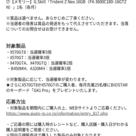
⑦【メモリー】G.Skill「Trident Z Neo 16GB（F4-3600C18D-16GTZ
N）」1名（各月）
※賞品は選べません。あらかじめご了承ください。
※当選者の発表は賞品の発送をもって代えさせていただきます。当落
についてのお問合せはお受けできません。
対象製品
・X570GT8：当選確率5倍
・X570GT：当選確率3倍
・X470GTA、X470GTQ：当選確率2倍
・B450MH、A320MH：当選確率1倍
※対象製品に応じて、当選確率が変わります。
★さらにX570GT8かX570GTのご購入者、毎月先着25名様にBIOSTAR
のキーボード「GK1 Pro」をプレゼントいたします。
応募方法
・対象製品を期間内にご購入の上、WEBサイトよりご応募ください。
https://www.aiuto-jp.co.jp/information/entry_817.php
・ご応募の際には購入時のレシートなど、購入店舗・購入日がわかる
購入証明書をご用意ください。
※国内正規販売店で購入した製品のみ対象となります。