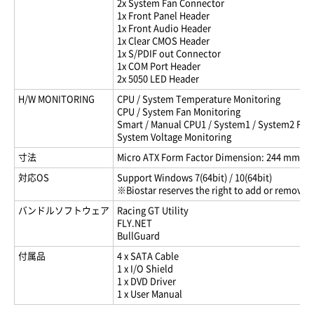
2x System Fan Connector
1x Front Panel Header
1x Front Audio Header
1x Clear CMOS Header
1x S/PDIF out Connector
1x COM Port Header
2x 5050 LED Header
H/W MONITORING
CPU / System Temperature Monitoring
CPU / System Fan Monitoring
Smart / Manual CPU1 / System1 / System2 Fan
System Voltage Monitoring
寸法
Micro ATX Form Factor Dimension: 244 mm x 23
対応OS
Support Windows 7(64bit) / 10(64bit)
※Biostar reserves the right to add or remove s
バンドルソフトウェア
Racing GT Utility
FLY.NET
BullGuard
付属品
4 x SATA Cable
1 x I/O Shield
1 x DVD Driver
1 x User Manual