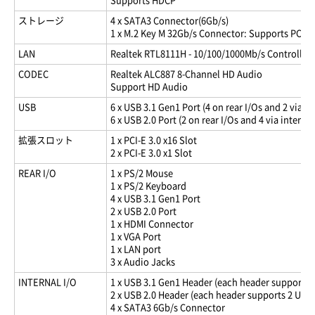
Supports HDCP
ストレージ
4 x SATA3 Connector(6Gb/s)
1 x M.2 Key M 32Gb/s Connector: Supports PCI-
LAN
Realtek RTL8111H - 10/100/1000Mb/s Controller
CODEC
Realtek ALC887 8-Channel HD Audio
Support HD Audio
USB
6 x USB 3.1 Gen1 Port (4 on rear I/Os and 2 via i
6 x USB 2.0 Port (2 on rear I/Os and 4 via interna
拡張スロット
1 x PCI-E 3.0 x16 Slot
2 x PCI-E 3.0 x1 Slot
REAR I/O
1 x PS/2 Mouse
1 x PS/2 Keyboard
4 x USB 3.1 Gen1 Port
2 x USB 2.0 Port
1 x HDMI Connector
1 x VGA Port
1 x LAN port
3 x Audio Jacks
INTERNAL I/O
1 x USB 3.1 Gen1 Header (each header supports 
2 x USB 2.0 Header (each header supports 2 USB 
4 x SATA3 6Gb/s Connector