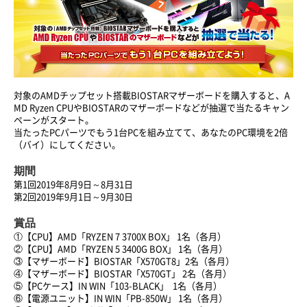
対象のAMDチップセット搭載BIOSTARマザーボードを購入すると、A
MD Ryzen CPUやBIOSTARのマザーボードなどが抽選で当たるキャン
ペーンがスタート。
当たったPCパーツでもう1台PCを組み立てて、あなたのPC環境を2倍
（バイ）にしてください。
期間
第1回2019年8月9日～8月31日
第2回2019年9月1日～9月30日
賞品
①【CPU】AMD「RYZEN 7 3700X BOX」 1名（各月）
②【CPU】AMD「RYZEN 5 3400G BOX」 1名（各月）
③【マザーボード】BIOSTAR「X570GT8」2名（各月）
④【マザーボード】BIOSTAR「X570GT」 2名（各月）
⑤【PCケース】IN WIN「103-BLACK」 1名（各月）
⑥【電源ユニット】IN WIN「PB-850W」 1名（各月）