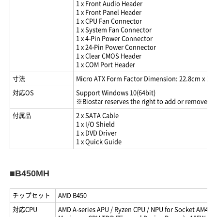
1 x Front Audio Header
1 x Front Panel Header
1 x CPU Fan Connector
1 x System Fan Connector
1 x 4-Pin Power Connector
1 x 24-Pin Power Connector
1 x Clear CMOS Header
1 x COM Port Header
寸法
Micro ATX Form Factor Dimension: 22.8cm x 17.7 
対応OS
Support Windows 10(64bit)
※Biostar reserves the right to add or remove su
付属品
2 x SATA Cable
1 x I/O Shield
1 x DVD Driver
1 x Quick Guide
■B450MH
チップセット
AMD B450
対応CPU
AMD A-series APU / Ryzen CPU / NPU for Socket AM4