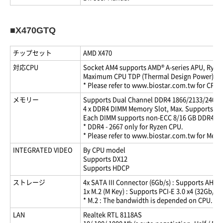
■X470GTQ
チップセット
AMD X470
対応CPU
Socket AM4 supports AMD® A-series APU, Ryze
Maximum CPU TDP (Thermal Design Power): 1
* Please refer to www.biostar.com.tw for CPU s
メモリー
Supports Dual Channel DDR4 1866/2133/2400/
4 x DDR4 DIMM Memory Slot, Max. Supports up
Each DIMM supports non-ECC 8/16 GB DDR4 m
* DDR4 - 2667 only for Ryzen CPU.
* Please refer to www.biostar.com.tw for Memo
INTEGRATED VIDEO
By CPU model
Supports DX12
Supports HDCP
ストレージ
4x SATA III Connector (6Gb/s) : Supports AHCI &
1x M.2 (M Key) : Supports PCI-E 3.0 x4 (32Gb/s) 
* M.2 : The bandwidth is depended on CPU.
LAN
Realtek RTL 8118AS