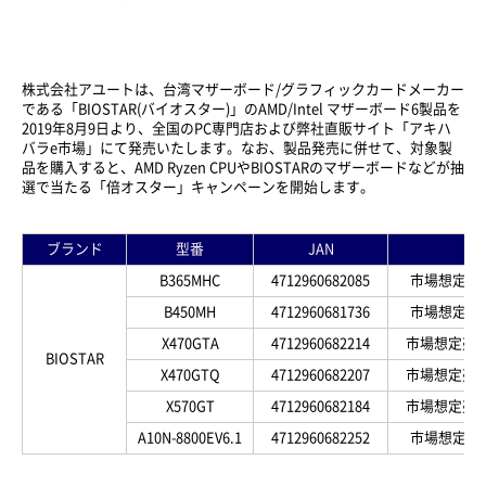
株式会社アユートは、台湾マザーボード/グラフィックカードメーカー
である「BIOSTAR(バイオスター)」のAMD/Intel マザーボード6製品を
2019年8月9日より、全国のPC専門店および弊社直販サイト「アキハ
バラe市場」にて発売いたします。なお、製品発売に併せて、対象製
品を購入すると、AMD Ryzen CPUやBIOSTARのマザーボードなどが抽
選で当たる「倍オスター」キャンペーンを開始します。
ブランド
型番
JAN
B365MHC
4712960682085
市場想定売価 
B450MH
4712960681736
市場想定売価 
X470GTA
4712960682214
市場想定売価 
BIOSTAR
X470GTQ
4712960682207
市場想定売価 
X570GT
4712960682184
市場想定売価 
A10N-8800EV6.1
4712960682252
市場想定売価 