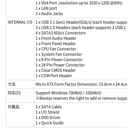
1 x VGA Port ,resolution up to 1920 x 1200 @60Hz
1 x LAN port
3 x Audio Jacks
INTERNAL I/O
1 x USB 3.1 Gen1 Header(5Gb/s) (each header supports
2 x USB 2.0 Headers (each header supports 2 USB 2.0 p
4 x SATA3 6Gb/s Connectors
1 x Front Audio Header
1 x Front Panel Header
1 x CPU Fan Connector
1 x System Fan Connector
1 x 8-Pin Power Connector
1 x 24-Pin Power Connector
1 x Clear CMOS Header
1 x COM Port Header
寸法
Micro ATX Form Factor Dimension: 19.8cm x 24.4cm ( W
対応OS
Support Windows 7(64bit) / 10(64bit)
※Biostar reserves the right to add or remove support 
付属品
2 x SATA Cable
1 x I/O Shield
1 x DVD Driver
1 x Quick Guide