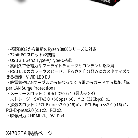
・搭載BIOSから最新のRyzen 3000シリーズに対応
・32bit PCIスロットx2装備
・USB 3.1 Gen2 Type-A/Type-C搭載
・高耐久で低電力なフェライトチョークとコンデンサを採用
・RGB LEDのカラーやスピード、明るさを自分好みにカスタマイズで
きる機能「VIVID LED DJ」
・静電気やLANケーブルから伝わってくる雷からガードする機能「Su
per LAN Surge Protection」
・メモリースロット：DDR4-3200 x4（最大64GB）
・ストレージ：SATA3.0（6Gbps）x6、M.2（32Gbps）x1
・拡張スロット：PCI-Express3.0 (x16) x1、 PCI-Express2.0 (x16) x1、
PCI-Express2.0 (x1) x2、PCI x2、
・映像出力：HDMI x1、DVI-D x1
X470GTA 製品ページ