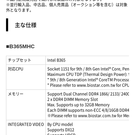
※並行輸入品、中古品、個人売買品（オークション等を含む）は対象
外となります。
主な仕様
■B365MHC
チップセット
Intel B365
対応CPU
Socket 1151 for 9th / 8th Gen Intel® Core, Pent
Maximum CPU TDP (Thermal Design Power): 95W
* 9th / 8th Generation Intel® CoreTM Processor 
* Please refer to www.biostar.com.tw for CPU sup
メモリー
Support Dual Channel DDR4 1866/ 2133/ 2400/ 
2 x DDR4 DIMM Memory Slot
Max. Supports up to 32GB Memory
Each DIMM supports non-ECC 4/8/16GB DDR4 m
※Please refer to www.biostar.com.tw for Memory
INTEGRATED VIDEO
By CPU model
Supports DX12