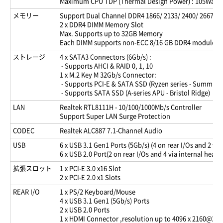
Maximum CPU TDP (Thermal Design Power) : 105Watt
メモリー
Support Dual Channel DDR4 1866/ 2133/ 2400/ 2667/ 2
2 x DDR4 DIMM Memory Slot
Max. Supports up to 32GB Memory
Each DIMM supports non-ECC 8/16 GB DDR4 module
ストレージ
4 x SATA3 Connectors (6Gb/s) :
- Supports AHCI & RAID 0, 1, 10
1 x M.2 Key M 32Gb/s Connector:
- Supports PCI-E & SATA SSD (Ryzen series - Summit Ri
- Supports SATA SSD (A-series APU - Bristol Ridge)
LAN
Realtek RTL8111H - 10/100/1000Mb/s Controller
Support Super LAN Surge Protection
CODEC
Realtek ALC887 7.1-Channel Audio
USB
6 x USB 3.1 Gen1 Ports (5Gb/s) (4 on rear I/Os and 2 via
6 x USB 2.0 Port(2 on rear I/Os and 4 via internal heade
拡張スロット
1 x PCI-E 3.0 x16 Slot
2 x PCI-E 2.0 x1 Slots
REAR I/O
1 x PS/2 Keyboard/Mouse
4 x USB 3.1 Gen1 (5Gb/s) Ports
2 x USB 2.0 Ports
1 x HDMI Connector ,resolution up to 4096 x 2160@24H