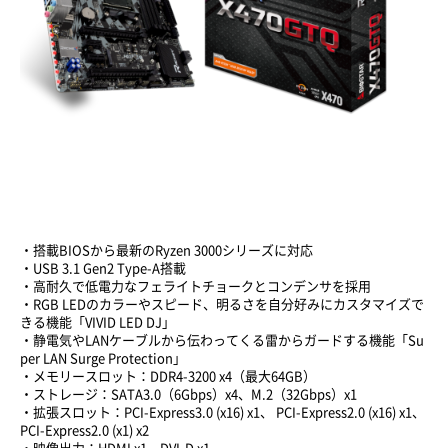
・搭載BIOSから最新のRyzen 3000シリーズに対応
・USB 3.1 Gen2 Type-A搭載
・高耐久で低電力なフェライトチョークとコンデンサを採用
・RGB LEDのカラーやスピード、明るさを自分好みにカスタマイズで
きる機能「VIVID LED DJ」
・静電気やLANケーブルから伝わってくる雷からガードする機能「Su
per LAN Surge Protection」
・メモリースロット：DDR4-3200 x4（最大64GB）
・ストレージ：SATA3.0（6Gbps）x4、M.2（32Gbps）x1
・拡張スロット：PCI-Express3.0 (x16) x1、 PCI-Express2.0 (x16) x1、
PCI-Express2.0 (x1) x2