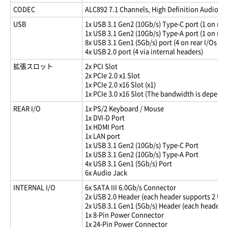
CODEC
ALC892 7.1 Channels, High Definition Audio, Hi
USB
1x USB 3.1 Gen2 (10Gb/s) Type-C port (1 on rear
1x USB 3.1 Gen2 (10Gb/s) Type-A port (1 on rear
8x USB 3.1 Gen1 (5Gb/s) port (4 on rear I/Os an
4x USB 2.0 port (4 via internal headers)
拡張スロット
2x PCI Slot
2x PCIe 2.0 x1 Slot
1x PCIe 2.0 x16 Slot (x1)
1x PCIe 3.0 x16 Slot (The bandwidth is depend
REAR I/O
1x PS/2 Keyboard / Mouse
1x DVI-D Port
1x HDMI Port
1x LAN port
1x USB 3.1 Gen2 (10Gb/s) Type-C Port
1x USB 3.1 Gen2 (10Gb/s) Type-A Port
4x USB 3.1 Gen1 (5Gb/s) Port
6x Audio Jack
INTERNAL I/O
6x SATA III 6.0Gb/s Connector
2x USB 2.0 Header (each header supports 2 USB
2x USB 3.1 Gen1 (5Gb/s) Header (each header s
1x 8-Pin Power Connector
1x 24-Pin Power Connector