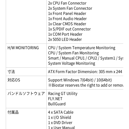
2x CPU Fan Connector
2x System Fan Connector
1x Front Panel Header
1x Front Audio Header
1x Clear CMOS Header
1x S/PDIF out Connector
1x COM Port Header
2x 5050 LED Header
H/W MONITORING
CPU / System Temperature Monitoring
CPU / System Fan Monitoring
Smart / Manual CPU1 / CPU2 / System1 / Syste
System Voltage Monitoring
寸法
ATX Form Factor Dimension: 305 mm x 244 mm (
対応OS
Support Windows 7(64bit) / 10(64bit)
※Biostar reserves the right to add or remove s
バンドルソフトウェア
Racing GT Utility
FLY.NET
BullGuard
付属品
4 x SATA Cable
1 x I/O Shield
1 x DVD Driver
1 x User Manual