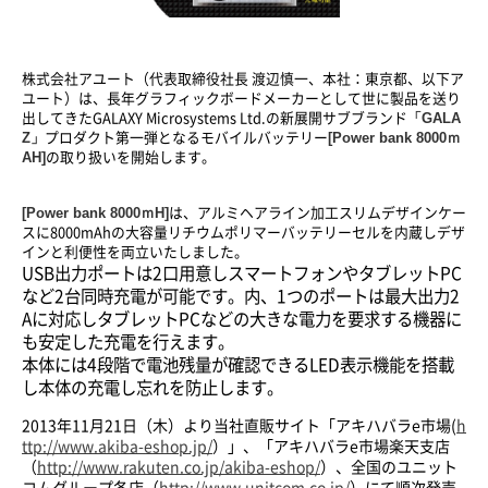
株式会社アユート（代表取締役社長 渡辺慎一、本社：東京都、以下ア
ユート）は、長年グラフィックボードメーカーとして世に製品を送り
「GALA
出してきたGALAXY Microsystems Ltd.の新展開サブブランド
Z」
[Power bank 8000ｍ
プロダクト第一弾となるモバイルバッテリー
AH]
の取り扱いを開始します。
[Power bank 8000
ｍH]
は、アルミヘアライン加工スリムデザインケー
スに8000mAhの大容量リチウムポリマーバッテリーセルを内蔵しデザ
インと利便性を両立いたしました。
USB出力ポートは2口用意しスマートフォンやタブレットPC
など2台同時充電が可能です。内、1つのポートは最大出力2
Aに対応しタブレットPCなどの大きな電力を要求する機器に
も安定した充電を行えます。
本体には4段階で電池残量が確認できるLED表示機能を搭載
し本体の充電し忘れを防止します。
2013年11月21日（木）より当社直販サイト「アキハバラe市場(
h
ttp://www.akiba-eshop.jp/
）」、「アキハバラe市場楽天支店
（
http://www.rakuten.co.jp/akiba-eshop/
）、全国のユニット
コムグループ各店（
http://www.unitcom.co.jp/
）にて順次発売