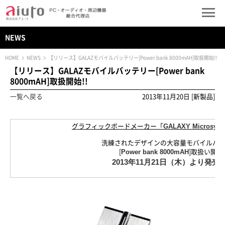
NEWS
HOME
NEWS
【リリース】GALAZモバイルバッテリー[Power bank 8000mAH]取扱開始!!
【リリース】GALAZモバイルバッテリー[Power bank
8000mAH]取扱開始!!
一覧へ戻る
2013年11月20日 [新製品]
GALAXY Microsyst
グラフィックボードメーカー「
洗練されたデザインの大容量モバイルバ
Power bank 8000mAH
[
]取扱い開始!
2013
年
11
月21
日（木）
より
発売