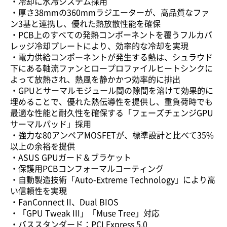
・冷却に水冷システム採用
・厚さ38mmの360mmラジエーターが、高品質なファ
ン3基と連携し、優れた熱放散性能を確保
・PCB上のすべての発熱コンポーネントを覆うフルカバ
レッジ冷却プレートにより、効率的な冷却を実現
・電力供給コンポーネントが発生する熱は、シュラウド
下にある軸流ファンとロープロファイルヒートシンクに
よって放熱され、熱風を静かかつ効率的に排出
・GPUとサーマルモジュール間の隙間を溶けて効果的に
埋めることで、優れた熱伝導性を提供し、重負荷時でも
最適な性能と耐久性を確保する「フェーズチェンジGPU
サーマルパッド」採用
・強力な80アンペアMOSFETが、標準設計と比べて35%
以上の余裕を提供
・ASUS GPUガード＆ブラケット
・保護用PCBコンフォーマルコーティング
・自動製造技術「Auto-Extreme Technology」により高
い信頼性を実現
・FanConnect II、Dual BIOS
・「GPU Tweak III」「Muse Tree」対応
・バススタンダード：PCI Express 5.0