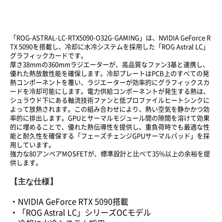
「ROG-ASTRAL-LC-RTX5090-O32G-GAMING」は、NVIDIA GeForce R
TX 5090を搭載し、冷却に水冷システムを採用した「ROG Astral LC」
グラフィックカードです。
厚さ38mmの360mmラジエーターが、高品質なファン3基と連携し、
優れた熱放散性能を確保します。冷却プレートはPCB上のすべての発
熱コンポーネントを覆い、ラジエーターが効率的にグラフィックスカ
ードを冷却可能にします。電力供給コンポーネントが発生する熱は、
シュラウド下にある軸流技術ファンと低プロファイルヒートシンクに
よって放熱されます。この組み合わせにより、熱い空気を静かかつ効
率的に排出します。GPUとサーマルモジュール間の隙間を溶けて効果
的に埋めることで、優れた熱伝導性を提供し、重負荷時でも最適な性
能と耐久性を確保する「フェーズチェンジGPUサーマルパッド」を採
用しています。
強力な80アンペアMOSFETが、標準設計と比べて35%以上の余裕を提
供します。
【主な仕様】
・NVIDIA GeForce RTX 5090搭載
・「ROG Astral LC」シリーズOCモデル