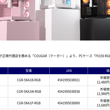
代理店を務める「COUGAR（クーガー）」より、PCケース「FV150 RGB
型番
JAN
価
市場想
CGR-5KA1B-RGB
4541995038921
12,48
市場想
CGR-5KA1W-RGB
4541995038938
12,980円
市場想
CGR-5KA1P-RGB
4541995038969
13,68