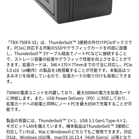
「TBX-750FA-V2」は、Thunderbolt™ 3接続の外付けPCIeボックスで
す。PCIeに対応する市販のSSDやグラフィックカードを内部に設置
し、Thunderbolt™ 3ケーブル経由でノートPCなどに接続すること
で、ストレージ容量の拡張やグラフィック性能を向上させることがで
きます。拡張カードは、346×170×77mmまでの寸法に対応し、PCIe
3.0 x16（x4動作）の製品を1枚搭載することが可能です。本製品はつ
まみネジを採用しているので、拡張カードの取り付けも容易にできま
す。
750Wの電源ユニットを内蔵しており、最大500Wの電力を拡張カード
に供給します。また、USB Power Delivery（PD）に対応しており、
拡張カードへの給電と同時にノートPCを最大85Wで充電することが可
能です。
製品の背面には、Thunderbolt™ 3×1、USB 3.1 Gen1 Type-A×2、
ギガビットLANを備えています。補本製品はThunderbolt™ 3接続に
対応していれば、MacとWindowsのどちらでもご使用できます。対応
OSは、Windows 10以降、macOS 10.13.4（High Sierra）以降となり