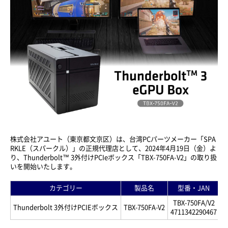
株式会社アユート（東京都文京区）は、台湾PCパーツメーカー「SPA
RKLE（スパークル）」の正規代理店として、2024年4月19日（金）よ
り、Thunderbolt™ 3外付けPCIeボックス「TBX-750FA-V2」の取り扱
いを開始いたします。
カテゴリー
製品名
型番・JAN
TBX-750FA/V2
Thunderbolt 3外付けPCIEボックス
TBX-750FA-V2
4711342290467
5