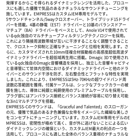
発揮するからこそ得られるダイナミックレンジを活用した、プロユー
スにも適した優雅で気品のあるナチュラルなサウンドチューニングを
施しています。EMPRESSはカスタムIEM専用モデルです。
5サウンドチャンネル/5wayクロスオーバー、トライブリッド15ドライ
バーを搭載。4基の静電（EST）ドライバーと10基のバランスドアー
マチュア（BA）ドライバーをベースとして、Anole V14で使用されて
いるqdc独自のマルチチューブフィルタリングテクノロジーを採用。
これにより隣接周波数帯域が互いに干渉することなく調整できること
で、クロストーク抑制と正確なチューニングと位相を実現します。さ
らに、カスタマイズされた10mm径複合材振動板の高感度超低周波ダ
イナミックドライバーを超低域再生用に搭載。Dmagic 3Dで使用され
ているqdc独自のDmagic音響構造を採用し、独立した音響キャビティ
と音導管にて筐体内空間におけるダイナミックドライバーと他のドラ
イバーとのサウンド干渉を防ぎ、左右整合性とフラットな特性を実現
しました。これにより、EMPRESSは5Hz-70KHzの超ワイドバンド周
波数応答範囲を獲得。付属ケーブルは、シックなブラックカラーの被
膜を施した、導体に純銀と純銅使用のプレミアムケーブルを採用し、
プラグ部にはアンバランス接続とバランス接続が容易に切り替え可能
な3in1マルチプラグを搭載。
EMPRESS-Cのサウンドは、「Graceful and Talented」のスローガン
の元、優雅で気品のある才色兼備な女帝をイメージした繊細な美しさ
をコンセプトにチューニングしています。カスタムIEM専用モデルのE
MPRESSは、密閉性が極めて高く、音が外に逃げないことによる広い
ダイナミックレンジの確保という、カスタムIEM最大の利点の一つを
活用して、プロユースにも適した全体のバランス重視のナチュラルな