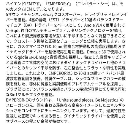
ハイエンドIEMです。『EMPEROR-C』（エンペラー・シー）は、そ
のカスタムIEMモデルとなります。
5サウンドチャンネル/5wayクロスオーバー、トライブリッド15ドライ
バーを搭載。4基の静電（EST）ドライバーと10基のバランスドアー
マチュア（BA）ドライバーをベースとして、Anole V14で使用されて
いるqdc独自のマルチチューブフィルタリングテクノロジーを採用。
これにより隣接周波数帯域が互いに干渉することなく調整できること
で、クロストーク抑制と正確なチューニングと位相を実現します。さ
らに、カスタマイズされた10mm径複合材振動板の高感度超低周波ダ
イナミックドライバーを超低域再生用に搭載。Dmagic 3Dで使用され
ているqdc独自のDmagic音響構造を採用し、独立した音響キャビティ
と音導管にて筐体内空間におけるダイナミックドライバーと他のドラ
イバーとのサウンド干渉を防ぎ、左右整合性とフラットな特性を実現
しました。これにより、EMPERORは5Hz-70KHzの超ワイドバンド周
波数応答範囲を獲得。付属ケーブルは、シックなブラックカラーの被
膜を施した、導体に純銀と純銅使用のプレミアムケーブルを採用し、
プラグ部にはアンバランス接続とバランス接続が容易に切り替え可能
な3in1マルチプラグを搭載。
EMPEROR-Cのサウンドは、「Unite sound pieces, Be Majestic」の
スローガンの元、国を束ねる荘厳なる皇帝をイメージしたエネルギッ
シュさをコンセプトにチューニングしています。そして、過渡特性を
重視した正確でキレのある音と、ダイナミックドライバーを使用した
サブベースの程よい余韻が特徴です。