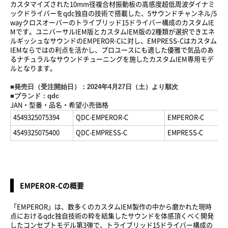
カスタマイズされた10mm径複合材振動板の高感度超低周波ダイナミ
ックドライバーをqdc独自の技術で搭載した、5サウンドチャンネル/5
wayクロスオーバーのトライブリッド15ドライバー構成のカスタムIE
Mです。ユニバーサルIEM版とカスタムIEM版の2種類が選択できエネ
ルギッシュなサウンドのEMPEROR-Cに対し、EMPRESS-Cはカスタム
IEMならではの利点を活かし、プロユースにも適した優雅で気品のあ
るナチュラルなサウンドチューニングを施したカスタムIEM専用モデ
ルとなります。
■発売日（受注開始日）：2024年4月27日（土）より順次
■ブランド：qdc
JAN・型番・品名・希望小売価格
4549325075394
QDC-EMPEROR-C
EMPEROR-C
4549325075400
QDC-EMPRESS-C
EMPRESS-C
EMPEROR-Cの概要
「EMPEROR」は、数多くのカスタムIEM製作の中から磨かれた現時
点におけるqdc独自技術の粋を結集したサウンドを体感頂くべく開発
したコンセプトモデル第3弾で、トライブリッド15ドライバー構成の