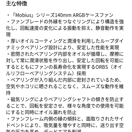
主な特徴
・「Mobius」シリーズ140mm ARGBケースファン
・ファンブレードの外縁をつなぐリングにより構造を強
化し、回転速度の変化による振動を抑え、静音動作を実
現
・厚いオイルコーティングと潤滑を利用したループダイ
ナミックベアリング設計により、安定した性能を実現
・密閉されたベアリング内部をオイルが循環し、摩擦に
対して常に潤滑状態を作り出し、安定した回転を可能に
するとともにファンの長寿命化を実現するORBS（オイ
ルリフローベアリングシステム）採用
・ベアリングが入り組んだ内部に密封されているため、
空気やホコリに晒されることなく、スムーズな動作を維
持
・磁気リングによりベアリングシャフトの傾きを防止す
ることで、回転を安定させ、様々な角度での使用を可能
にすると同時にオイル漏れを防止
・ファンフレーム内側の縁の傾斜と、面取りされたサイ
ドベントにより、吸気量を増やすと同時に、送り出す空
気の圧力を高め、デッドエアを削減