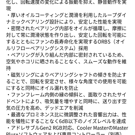
化し、回転速度の変化による振動を抑え、静音動作を実
現
・厚いオイルコーティングと潤滑を利用したループダイ
ナミックベアリング設計により、安定した性能を実現
・密閉されたベアリング内部をオイルが循環し、摩擦に
対して常に潤滑状態を作り出し、安定した回転を可能に
するとともにファンの長寿命化を実現するORBS（オイ
ルリフローベアリングシステム）採用
・ベアリングが入り組んだ内部に密封されているため、
空気やホコリに晒されることなく、スムーズな動作を維
持
・磁気リングによりベアリングシャフトの傾きを防止す
ることで、回転を安定させ、様々な角度での使用を可能
にすると同時にオイル漏れを防止
・ファンフレーム内側の縁の傾斜と、面取りされたサイ
ドベントにより、吸気量を増やすと同時に、送り出す空
気の圧力を高め、デッドエアを削減
・最適なプロミネンス比に微調整された音響出力は、性
能を犠牲にすることなく6dB以下のノイズレベルを達成
・アドレサブルGen2 RGB対応、Cooler MasterのMaster
Plus+ソフトウェアおよび専用コントローラー（別売）