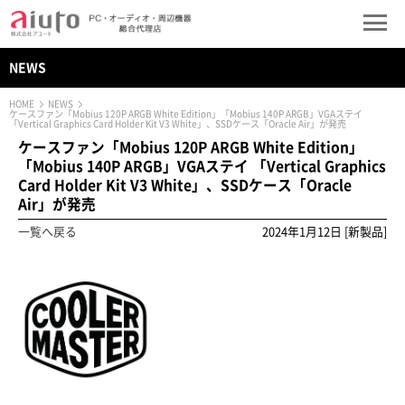
NEWS
HOME
NEWS
ケースファン「Mobius 120P ARGB White Edition」「Mobius 140P ARGB」VGAステイ
「Vertical Graphics Card Holder Kit V3 White」、SSDケース「Oracle Air」が発売
ケースファン「Mobius 120P ARGB White Edition」
「Mobius 140P ARGB」VGAステイ 「Vertical Graphics
Card Holder Kit V3 White」、SSDケース「Oracle
Air」が発売
一覧へ戻る
2024年1月12日 [新製品]