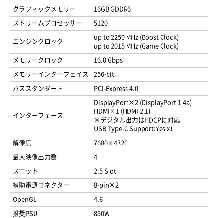
グラフィックメモリー
16GB GDDR6
ストリームプロセッサー
5120
up to 2250 MHz (Boost Clock)
エンジンクロック
up to 2015 MHz (Game Clock)
メモリークロック
16.0 Gbps
メモリーインターフェイス
256-bit
バススタンダード
PCI-Express 4.0
DisplayPort×2 (DisplayPort 1.4a)
HDMI×1 (HDMI 2.1)
インターフェース
※デジタル出力はHDCPに対応
USB Type-C Support:Yes x1
解像度
7680×4320
最大映像出力数
4
スロット
2.5 Slot
補助電源コネクター
8-pin×2
OpenGL
4.6
推奨PSU
850W