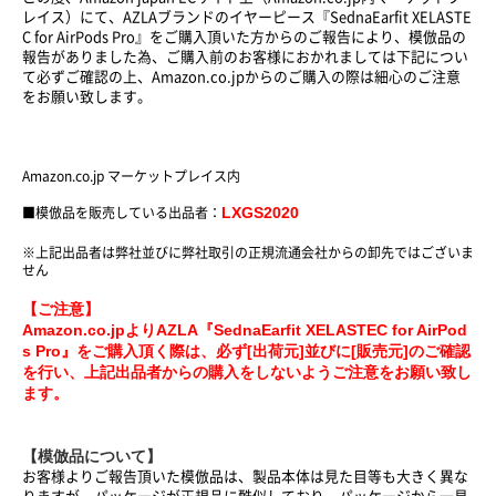
レイス）にて、AZLAブランドのイヤーピース『SednaEarfit XELASTE
C for AirPods Pro』をご購入頂いた方からのご報告により、模倣品の
報告がありました為、ご購入前のお客様におかれましては下記につい
て必ずご確認の上、Amazon.co.jpからのご購入の際は細心のご注意
をお願い致します。
Amazon.co.jp マーケットプレイス内
LXGS2020
■模倣品を販売している出品者：
※上記出品者は弊社並びに弊社取引の正規流通会社からの卸先ではございま
せん
【ご注意】
Amazon.co.jpよりAZLA『SednaEarfit XELASTEC for AirPod
s Pro』をご購入頂く際は、必ず[出荷元]並びに[販売元]のご確認
を行い、上記出品者からの購入をしないようご注意をお願い致し
ます。
【模倣品について】
お客様よりご報告頂いた模倣品は、製品本体は見た目等も大きく異な