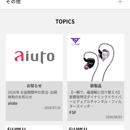
その他
TOPICS
お知らせ
新製品
2026年 お盆期間中の受注·出荷
【一瞬で、最適解に切り替えろ】
A
体制のお知らせ
新開発特注ダイナミックドライバ
ィ
ーとデュアルチャンネル・フィル
O
aiuto
タースイッチ…
A
2026/07/10
FSF
2026/08/03