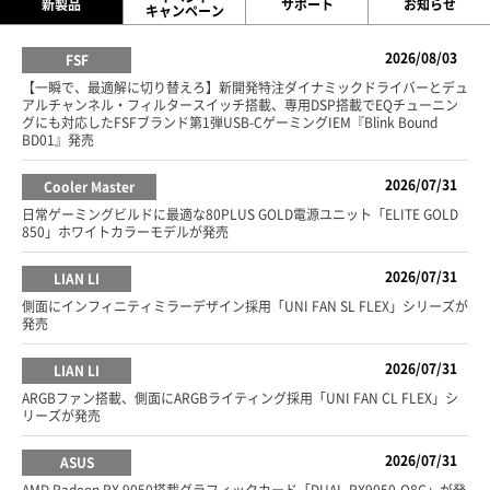
新製品
サポート
お知らせ
キャンペーン
2026/08/03
FSF
【一瞬で、最適解に切り替えろ】新開発特注ダイナミックドライバーとデュ
アルチャンネル・フィルタースイッチ搭載、専用DSP搭載でEQチューニン
グにも対応したFSFブランド第1弾USB-CゲーミングIEM『Blink Bound
BD01』発売
2026/07/31
Cooler Master
日常ゲーミングビルドに最適な80PLUS GOLD電源ユニット「ELITE GOLD
850」ホワイトカラーモデルが発売
2026/07/31
LIAN LI
側面にインフィニティミラーデザイン採用「UNI FAN SL FLEX」シリーズが
発売
2026/07/31
LIAN LI
ARGBファン搭載、側面にARGBライティング採用「UNI FAN CL FLEX」シ
リーズが発売
2026/07/31
ASUS