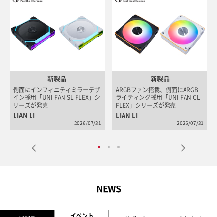
新製品
新製品
側面にインフィニティミラーデザ
ARGBファン搭載、側面にARGB
A
イン採用「UNI FAN SL FLEX」シ
ライティング採用「UNI FAN CL
ラ
リーズが発売
FLEX」シリーズが発売
A
LIAN LI
LIAN LI
A
2026/07/31
2026/07/31
NEWS
イベント